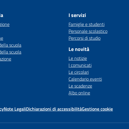
la
I servizi
zione
Famiglie e studenti
Personale scolastico
ne
Percorsi di studio
della scuola
Le novità
della scuola
Le notizie
azione
I comunicati
Le circolari
Calendario eventi
Le scadenze
Albo online
cy
Note Legali
Dichiarazioni di accessibilità
Gestione cookie