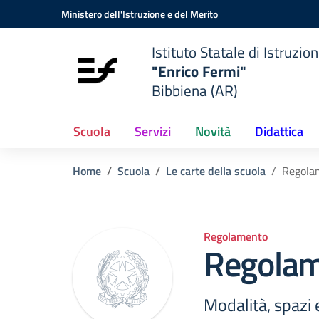
Vai ai contenuti
Vai al menu di navigazione
Vai al footer
Ministero dell'Istruzione e del Merito
Istituto Statale di Istruzio
"Enrico Fermi"
Bibbiena (AR)
Scuola
Servizi
Novità
Didattica
Home
Scuola
Le carte della scuola
Regolam
Regolamento
Regolame
Modalità, spazi e