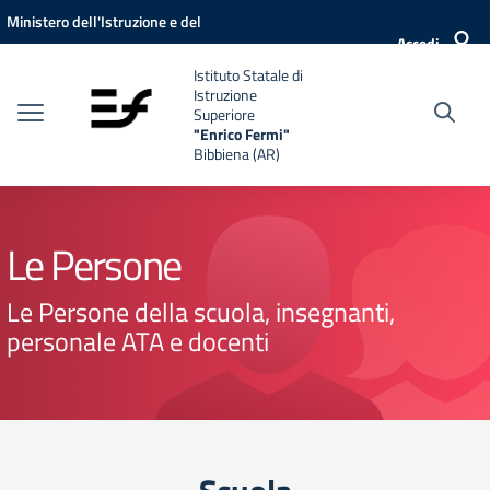
Vai ai contenuti
Vai al menu di navigazione
Vai al footer
Ministero dell'Istruzione e del
Accedi
Merito
Istituto Statale di
Istruzione
Superiore
"Enrico Fermi"
Bibbiena (AR)
Le Persone
Le Persone della scuola, insegnanti,
personale ATA e docenti