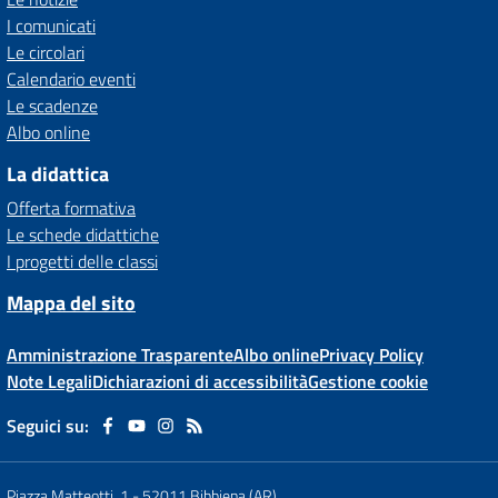
I comunicati
Le circolari
Calendario eventi
Le scadenze
Albo online
La didattica
Offerta formativa
Le schede didattiche
I progetti delle classi
Mappa del sito
Amministrazione Trasparente
Albo online
Privacy Policy
Note Legali
Dichiarazioni di accessibilità
Gestione cookie
Seguici su:
Piazza Matteotti, 1
-
52011 Bibbiena (AR)