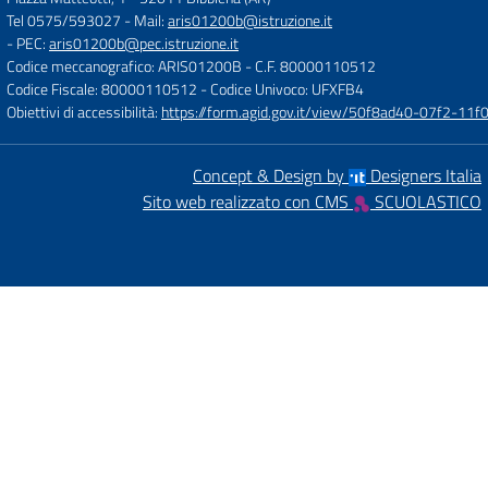
Tel 0575/593027
- Mail:
aris01200b@istruzione.it
- PEC:
aris01200b@pec.istruzione.it
Codice meccanografico: ARIS01200B
- C.F. 80000110512
Codice Fiscale: 80000110512
- Codice Univoco: UFXFB4
Obiettivi di accessibilità:
https://form.agid.gov.it/view/50f8ad40-07f2-1
Concept & Design by
Designers Italia
Sito web realizzato con CMS
SCUOLASTICO