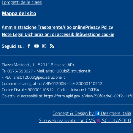
I progetti delle classi
Mappa del sito
Amministrazione Trasparente
Albo online
Privacy Policy
Note Legali
Dichiarazioni di accessibilità
Gestione cookie
Seguici su:
Piazza Matteotti, 1
-
52011 Bibbiena (AR)
Tel 0575/593027
- Mail:
aris01200b@istruzione.it
- PEC:
aris01200b@pec.istruzione.it
Codice meccanografico: ARIS01200B
- C.F. 80000110512
Codice Fiscale: 80000110512
- Codice Univoco: UFXFB4
Obiettivi di accessibilità:
https://form.agid.gov.it/view/50f8ad40-07f2-1
Concept & Design by
Designers Italia
Sito web realizzato con CMS
SCUOLASTICO