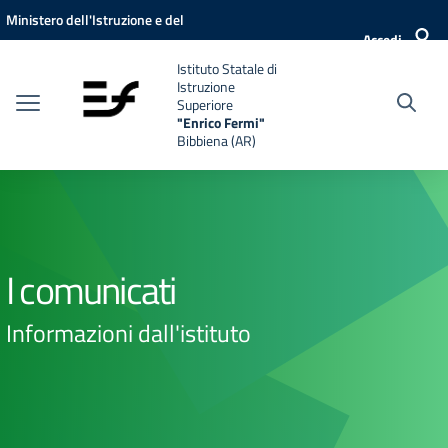
Vai ai contenuti
Vai al menu di navigazione
Vai al footer
Ministero dell'Istruzione e del
Accedi
Merito
Istituto Statale di
Istruzione
Superiore
"Enrico Fermi"
Bibbiena (AR)
I comunicati
Informazioni dall'istituto