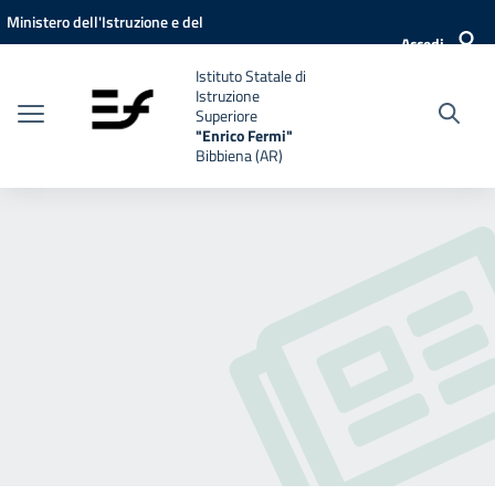
Vai ai contenuti
Vai al menu di navigazione
Vai al footer
Ministero dell'Istruzione e del
Accedi
Merito
Istituto Statale di
Istruzione
Superiore
"Enrico Fermi"
Bibbiena (AR)