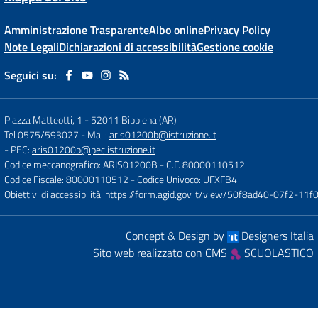
Amministrazione Trasparente
Albo online
Privacy Policy
Note Legali
Dichiarazioni di accessibilità
Gestione cookie
Seguici su:
Piazza Matteotti, 1
-
52011 Bibbiena (AR)
Tel 0575/593027
- Mail:
aris01200b@istruzione.it
- PEC:
aris01200b@pec.istruzione.it
Codice meccanografico: ARIS01200B
- C.F. 80000110512
Codice Fiscale: 80000110512
- Codice Univoco: UFXFB4
Obiettivi di accessibilità:
https://form.agid.gov.it/view/50f8ad40-07f2-1
Concept & Design by
Designers Italia
Sito web realizzato con CMS
SCUOLASTICO