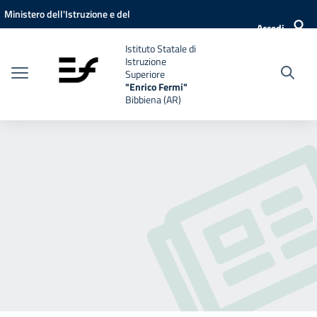
Vai ai contenuti
Vai al menu di navigazione
Vai al footer
Ministero dell'Istruzione e del
Accedi
Merito
Istituto Statale di
Istruzione
Superiore
"Enrico Fermi"
Bibbiena (AR)