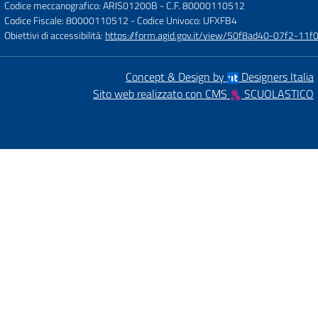
Codice meccanografico: ARIS01200B
- C.F. 80000110512
Codice Fiscale: 80000110512
- Codice Univoco: UFXFB4
Obiettivi di accessibilità:
https://form.agid.gov.it/view/50f8ad40-07f2-1
Concept & Design by
Designers Italia
Sito web realizzato con CMS
SCUOLASTICO