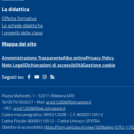
La didattica
Offerta formativa
Le schede didattiche
I progetti delle classi
Mappa del sito
Amministrazione Trasparente
Albo online
Privacy Policy
Note Legali
Dichiarazioni di accessibilità
Gestione cookie
Seguici su:
Piazza Matteotti, 1
-
52011 Bibbiena (AR)
Tel 0575/593027
- Mail:
aris01200b@istruzione.it
- PEC:
aris01200b@pec.istruzione.it
Codice meccanografico: ARIS01200B
- C.F. 80000110512
Codice Fiscale: 80000110512
- Codice Univoco: UFXFB4
Obiettivi di accessibilità:
https://form.agid.gov.it/view/50f8ad40-07f2-1