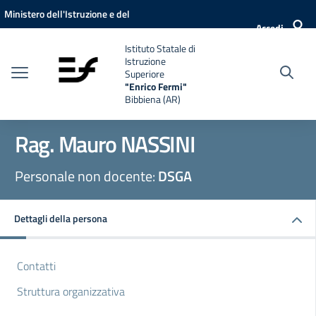
Vai ai contenuti
Vai al menu di navigazione
Vai al footer
Ministero dell'Istruzione e del
Accedi
Merito
Istituto Statale di
Istruzione
Superiore
"Enrico Fermi"
Bibbiena (AR)
Rag. Mauro NASSINI
Personale non docente:
DSGA
Dettagli della persona
Contatti
Struttura organizzativa