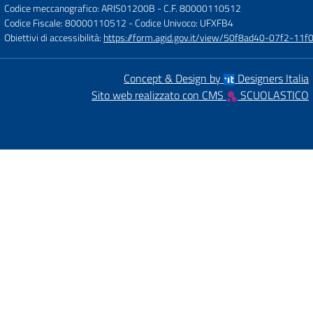
Codice meccanografico: ARIS01200B
- C.F. 80000110512
Codice Fiscale: 80000110512
- Codice Univoco: UFXFB4
Obiettivi di accessibilità:
https://form.agid.gov.it/view/50f8ad40-07f2-1
Concept & Design by
Designers Italia
Sito web realizzato con CMS
SCUOLASTICO