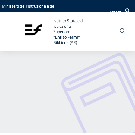
Vai ai contenuti
Vai al menu di navigazione
Vai al footer
Ministero dell'Istruzione e del
Accedi
Merito
Istituto Statale di
Istruzione
Superiore
"Enrico Fermi"
Bibbiena (AR)