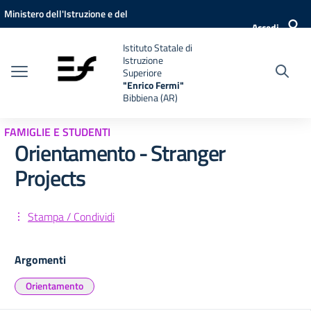
Vai ai contenuti
Vai al menu di navigazione
Vai al footer
Ministero dell'Istruzione e del
Accedi
Merito
Istituto Statale di
Istruzione
Superiore
"Enrico Fermi"
Bibbiena (AR)
FAMIGLIE E STUDENTI
Orientamento - Stranger
Projects
Stampa / Condividi
Argomenti
Orientamento