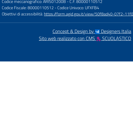
Codice meccanografico: ARIS01200B
- C.F. 80000110512
Codice Fiscale: 80000110512
- Codice Univoco: UFXFB4
Obiettivi di accessibilità:
https://form.agid.gov.it/view/50f8ad40-07f2-1
Concept & Design by
Designers Italia
Sito web realizzato con CMS
SCUOLASTICO