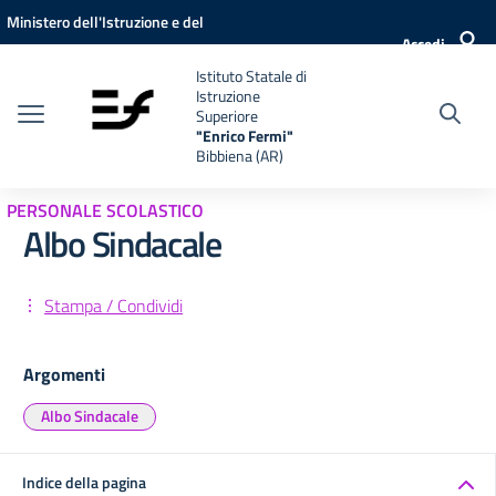
Vai ai contenuti
Vai al menu di navigazione
Vai al footer
Ministero dell'Istruzione e del
Accedi
Merito
Istituto Statale di
Istruzione
Superiore
"Enrico Fermi"
Bibbiena (AR)
PERSONALE SCOLASTICO
Albo Sindacale
Stampa / Condividi
Argomenti
Albo Sindacale
Indice della pagina