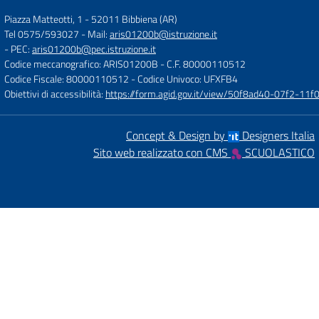
Piazza Matteotti, 1
-
52011 Bibbiena (AR)
Tel 0575/593027
- Mail:
aris01200b@istruzione.it
- PEC:
aris01200b@pec.istruzione.it
Codice meccanografico: ARIS01200B
- C.F. 80000110512
Codice Fiscale: 80000110512
- Codice Univoco: UFXFB4
Obiettivi di accessibilità:
https://form.agid.gov.it/view/50f8ad40-07f2-1
Concept & Design by
Designers Italia
Sito web realizzato con CMS
SCUOLASTICO