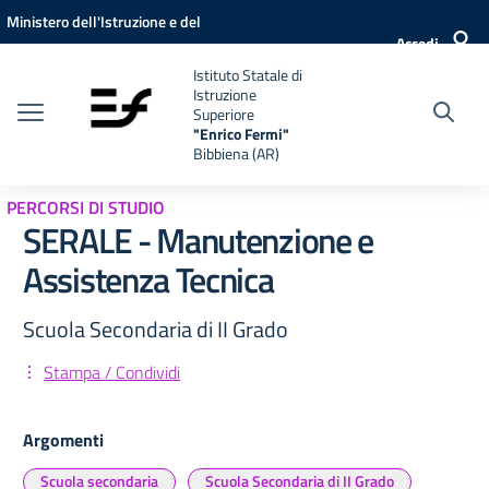
Vai ai contenuti
Vai al menu di navigazione
Vai al footer
Ministero dell'Istruzione e del
Accedi
Merito
Istituto Statale di
Istruzione
Superiore
"Enrico Fermi"
Bibbiena (AR)
PERCORSI DI STUDIO
SERALE - Manutenzione e
Assistenza Tecnica
Scuola Secondaria di II Grado
Stampa / Condividi
Argomenti
Scuola secondaria
Scuola Secondaria di II Grado