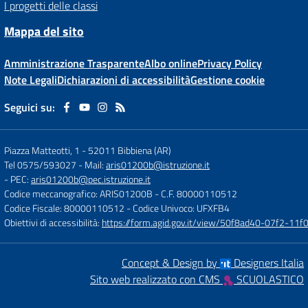
I progetti delle classi
Mappa del sito
Amministrazione Trasparente
Albo online
Privacy Policy
Note Legali
Dichiarazioni di accessibilità
Gestione cookie
Seguici su:
Piazza Matteotti, 1
-
52011 Bibbiena (AR)
Tel 0575/593027
- Mail:
aris01200b@istruzione.it
- PEC:
aris01200b@pec.istruzione.it
Codice meccanografico: ARIS01200B
- C.F. 80000110512
Codice Fiscale: 80000110512
- Codice Univoco: UFXFB4
Obiettivi di accessibilità:
https://form.agid.gov.it/view/50f8ad40-07f2-1
Concept & Design by
Designers Italia
Sito web realizzato con CMS
SCUOLASTICO