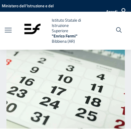
Vai ai contenuti
Vai al menu di navigazione
Vai al footer
Ministero dell'Istruzione e del
Accedi
Merito
Istituto Statale di
Istruzione
Superiore
"Enrico Fermi"
Bibbiena (AR)