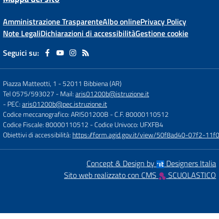
Amministrazione Trasparente
Albo online
Privacy Policy
Note Legali
Dichiarazioni di accessibilità
Gestione cookie
Seguici su:
Piazza Matteotti, 1
-
52011 Bibbiena (AR)
Tel 0575/593027
- Mail:
aris01200b@istruzione.it
- PEC:
aris01200b@pec.istruzione.it
Codice meccanografico: ARIS01200B
- C.F. 80000110512
Codice Fiscale: 80000110512
- Codice Univoco: UFXFB4
Obiettivi di accessibilità:
https://form.agid.gov.it/view/50f8ad40-07f2-1
Concept & Design by
Designers Italia
Sito web realizzato con CMS
SCUOLASTICO