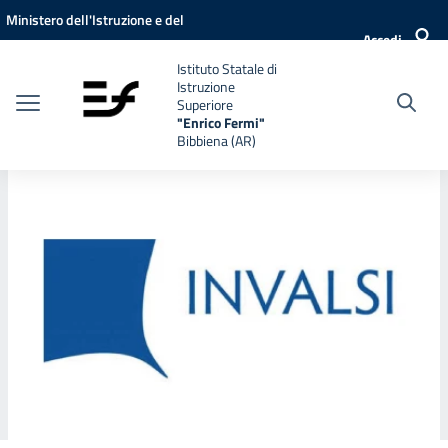
Vai ai contenuti
Vai al menu di navigazione
Vai al footer
Ministero dell'Istruzione e del
Accedi
Merito
Istituto Statale di
Istruzione
Superiore
"Enrico Fermi"
Bibbiena (AR)