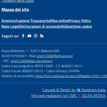
I progetti delle classi
Mappa del sito
Amministrazione Trasparente
Albo online
Privacy Policy
Note Legali
Dichiarazioni di accessibilità
Gestione cookie
Seguici su:
Piazza Matteotti, 1
-
52011 Bibbiena (AR)
Tel 0575/593027
- Mail:
aris01200b@istruzione.it
- PEC:
aris01200b@pec.istruzione.it
Codice meccanografico: ARIS01200B
- C.F. 80000110512
Codice Fiscale: 80000110512
- Codice Univoco: UFXFB4
Obiettivi di accessibilità:
https://form.agid.gov.it/view/50f8ad40-07f2-1
Concept & Design by
Designers Italia
Sito web realizzato con CMS
SCUOLASTICO