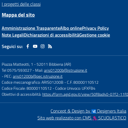
I progetti delle classi
Mappa del sito
Amministrazione Trasparente
Albo online
Privacy Policy
Note Legali
Dichiarazioni di accessibilità
Gestione cookie
Seguici su:
Piazza Matteotti, 1
-
52011 Bibbiena (AR)
Tel 0575/593027
- Mail:
aris01200b@istruzione.it
- PEC:
aris01200b@pec.istruzione.it
Codice meccanografico: ARIS01200B
- C.F. 80000110512
Codice Fiscale: 80000110512
- Codice Univoco: UFXFB4
Obiettivi di accessibilità:
https://form.agid.gov.it/view/50f8ad40-07f2-1
Concept & Design by
Designers Italia
Sito web realizzato con CMS
SCUOLASTICO