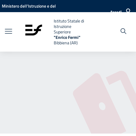
Vai ai contenuti
Vai al menu di navigazione
Vai al footer
Ministero dell'Istruzione e del
Accedi
Merito
Istituto Statale di
Istruzione
Superiore
"Enrico Fermi"
Bibbiena (AR)