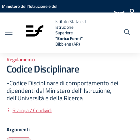
Vai ai contenuti
Vai al menu di navigazione
Vai al footer
Ministero dell'Istruzione e del
Accedi
Merito
Istituto Statale di
Istruzione
Superiore
"Enrico Fermi"
Bibbiena (AR)
Regolamento
Codice Disciplinare
-Codice Disciplinare di comportamento dei
dipendenti del Ministero dell' Istruzione,
dell'Università e della Ricerca
Stampa / Condividi
Argomenti