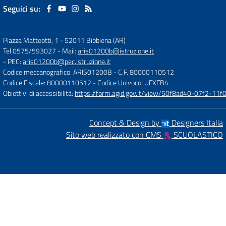
Seguici su:
Piazza Matteotti, 1
-
52011 Bibbiena (AR)
Tel 0575/593027
- Mail:
aris01200b@istruzione.it
- PEC:
aris01200b@pec.istruzione.it
Codice meccanografico: ARIS01200B
- C.F. 80000110512
Codice Fiscale: 80000110512
- Codice Univoco: UFXFB4
Obiettivi di accessibilità:
https://form.agid.gov.it/view/50f8ad40-07f2-1
Concept & Design by
Designers Italia
Sito web realizzato con CMS
SCUOLASTICO