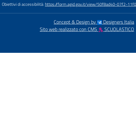
Obiettivi di accessibilità:
https://form.agid.gov.it/view/50f8ad40-07f2-1
Concept & Design by
Designers Italia
Sito web realizzato con CMS
SCUOLASTICO