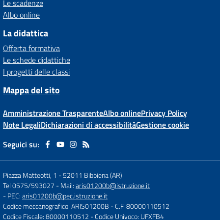
Le scadenze
Albo online
La didattica
Offerta formativa
Le schede didattiche
I progetti delle classi
Mappa del sito
Amministrazione Trasparente
Albo online
Privacy Policy
Note Legali
Dichiarazioni di accessibilità
Gestione cookie
Seguici su:
Piazza Matteotti, 1
-
52011 Bibbiena (AR)
Tel 0575/593027
- Mail:
aris01200b@istruzione.it
- PEC:
aris01200b@pec.istruzione.it
Codice meccanografico: ARIS01200B
- C.F. 80000110512
Codice Fiscale: 80000110512
- Codice Univoco: UFXFB4