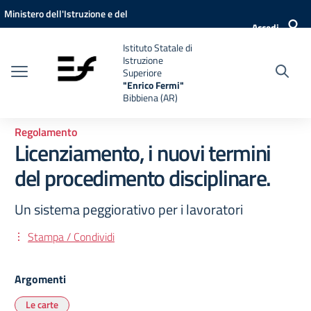
Vai ai contenuti
Vai al menu di navigazione
Vai al footer
Ministero dell'Istruzione e del
Accedi
Merito
Istituto Statale di
Istruzione
Superiore
"Enrico Fermi"
Bibbiena (AR)
Regolamento
Licenziamento, i nuovi termini
del procedimento disciplinare.
Un sistema peggiorativo per i lavoratori
Stampa / Condividi
Argomenti
Le carte