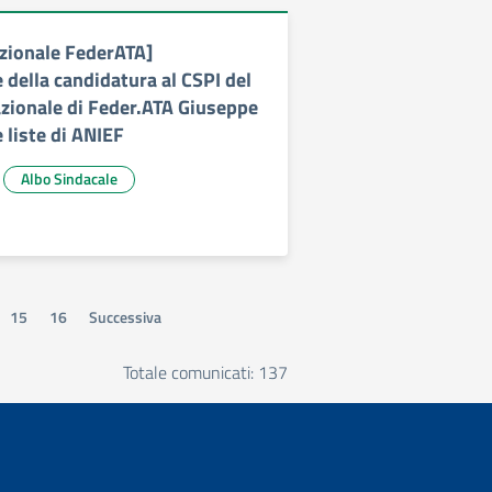
zionale FederATA]
 della candidatura al CSPI del
zionale di Feder.ATA Giuseppe
 liste di ANIEF
Albo Sindacale
15
16
Successiva
Totale comunicati: 137