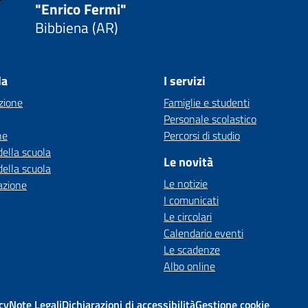
"Enrico Fermi"
Bibbiena (AR)
la
I servizi
zione
Famiglie e studenti
Personale scolastico
ne
Percorsi di studio
della scuola
Le novità
della scuola
Le notizie
azione
I comunicati
Le circolari
Calendario eventi
Le scadenze
Albo online
cy
Note Legali
Dichiarazioni di accessibilità
Gestione cookie