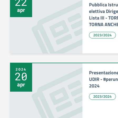
22
Pubblica Istr
apr
elettiva Dirig
Lista III - T
TORNA ANCHE
2023/2024
2024
Presentazion
20
UDIR - #peru
apr
2024
2023/2024