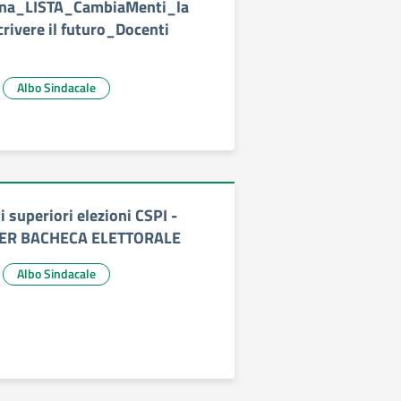
ina_LISTA_CambiaMenti_la
crivere il futuro_Docenti
Albo Sindacale
i superiori elezioni CSPI -
ER BACHECA ELETTORALE
Albo Sindacale