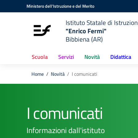
Vai ai contenuti
Vai al menu di navigazione
Vai al footer
Ministero dell'Istruzione e del Merito
Istituto Statale di Istruzio
"Enrico Fermi"
Bibbiena (AR)
Scuola
Servizi
Novità
Didattica
Home
Novità
I comunicati
I comunicati
Informazioni dall'istituto