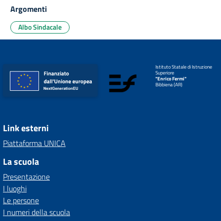
Argomenti
Albo Sindacale
Istituto Statale di Istruzione
Superiore
"Enrico Fermi"
Bibbiena (AR)
Link esterni
Piattaforma UNICA
La scuola
Presentazione
I luoghi
Le persone
I numeri della scuola