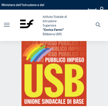
Vai ai contenuti
Vai al menu di navigazione
Vai al footer
Ministero dell'Istruzione e del
Accedi
Merito
Istituto Statale di
Istruzione
Superiore
"Enrico Fermi"
Bibbiena (AR)