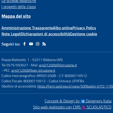
Le schede didattiche
I progetti delle classi
Mappa del sito
Amministrazione Trasparente
Albo online
Privacy Policy
Note Legali
Dichiarazioni di accessibilità
Gestione cookie
Seguici su:
Piazza Matteotti, 1
-
52011 Bibbiena (AR)
Tel 0575/593027
- Mail:
aris01200b@istruzione.it
- PEC:
aris01200b@pec.istruzione.it
Codice meccanografico: ARIS01200B
- C.F. 80000110512
Codice Fiscale: 80000110512
- Codice Univoco: UFXFB4
Obiettivi di accessibilità:
https://form.agid.gov.it/view/50f8ad40-07f2-1
Concept & Design by
Designers Italia
Sito web realizzato con CMS
SCUOLASTICO