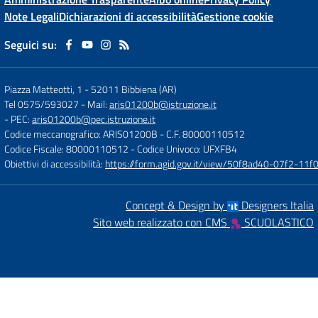
Note Legali
Dichiarazioni di accessibilità
Gestione cookie
Seguici su:
Piazza Matteotti, 1
-
52011 Bibbiena (AR)
Tel 0575/593027
- Mail:
aris01200b@istruzione.it
- PEC:
aris01200b@pec.istruzione.it
Codice meccanografico: ARIS01200B
- C.F. 80000110512
Codice Fiscale: 80000110512
- Codice Univoco: UFXFB4
Obiettivi di accessibilità:
https://form.agid.gov.it/view/50f8ad40-07f2-1
Concept & Design by
Designers Italia
Sito web realizzato con CMS
SCUOLASTICO