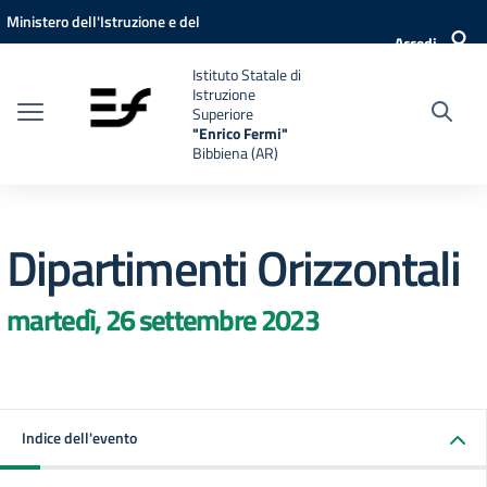
Vai ai contenuti
Vai al menu di navigazione
Vai al footer
Ministero dell'Istruzione e del
Accedi
Merito
Istituto Statale di
Istruzione
Superiore
"Enrico Fermi"
Bibbiena (AR)
Dipartimenti Orizzontali
martedì, 26 settembre 2023
Indice dell'evento